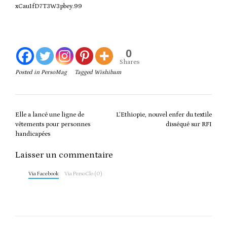
xCau1fD7T3W3pbey.99
0
Shares
Posted in
PersoMag
Tagged
Wishibam
Post
Elle a lancé une ligne de
L’Ethiopie, nouvel enfer du textile
navigation
vêtements pour personnes
disséqué sur RFI
handicapées
Laisser un commentaire
Via Facebook
Via PersoClo (0)