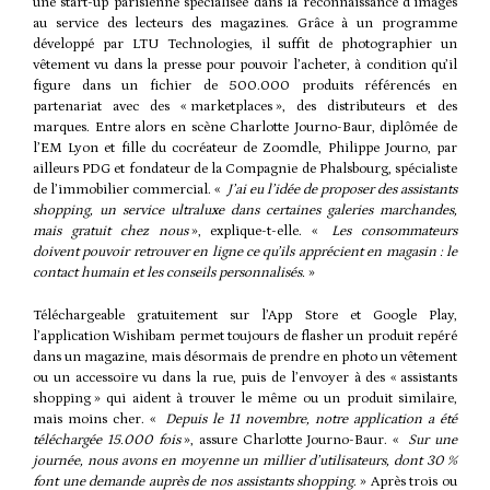
une start-up parisienne spécialisée dans la reconnaissance d’images
au service des lecteurs des magazines. Grâce à un programme
développé par LTU Technologies, il suffit de photographier un
vêtement vu dans la presse pour pouvoir l’acheter, à condition qu’il
figure dans un fichier de 500.000 produits référencés en
partenariat avec des « marketplaces », des distributeurs et des
marques. Entre alors en scène Charlotte Journo-Baur, diplômée de
l’EM Lyon et fille du cocréateur de Zoomdle, Philippe Journo, par
ailleurs PDG et fondateur de la Compagnie de Phalsbourg, spécialiste
de l’immobilier commercial. «
J’ai eu l’idée de proposer des assistants
shopping, un service ultraluxe dans certaines galeries marchandes,
mais gratuit chez nous
», explique-t-elle. «
Les consommateurs
doivent pouvoir retrouver en ligne ce qu’ils apprécient en magasin : le
contact humain et les conseils personnalisés.
»
Téléchargeable gratuitement sur l’App Store et Google Play,
l’application Wishibam permet toujours de flasher un produit repéré
dans un magazine, mais désormais de prendre en photo un vêtement
ou un accessoire vu dans la rue, puis de l’envoyer à des « assistants
shopping » qui aident à trouver le même ou un produit similaire,
mais moins cher. «
Depuis le 11 novembre, notre application a été
téléchargée 15.000 fois
», assure Charlotte Journo-Baur. «
Sur une
journée, nous avons en moyenne un millier d’utilisateurs, dont 30 %
font une demande auprès de nos assistants shopping
. » Après trois ou