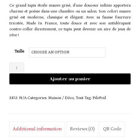
range:
Ce grand tapis étoile mauve grisé, d’une douceur infinie apportera
110,00€
charme et poésie dans une chambre ou un salon. Son colori mauve
grisé est moderne, classique et élégant. Avec sa fausse fourrure
through
tricotée, Made In France, toute douce et avec son antidérapant
contre-coller directement, ce tapis peut devenir un aire de jeux de
143,00€
rêve !
Taille
Tapis
étoile
Ajouter au panier
mauve
quantity
SKU:
N/A
Categories:
Maison / Déco
,
Tout
Tag:
PilePoil
Additional information
Reviews (0)
QR Code