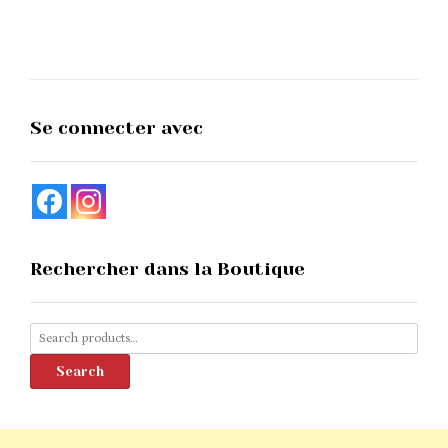
The
options
may
be
chosen
on
the
Se connecter avec
product
page
Rechercher dans la Boutique
Search
for:
Search