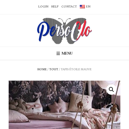
LOGIN
HELP
CONTACT
EN
MENU
HOME
/
TOUT
/ TAPIS ÉTOILE MAUVE