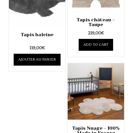
Tapis château –
Taupe
219,00
€
Tapis baleine
ADD TO CART
119,00
€
AJOUTER AU PANIER
Tapis Nuage – 100%
Made in France