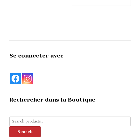
through
multipl
143,00€
variants
The
options
may
be
chosen
on
the
Se connecter avec
product
page
Rechercher dans la Boutique
Search
for:
Search