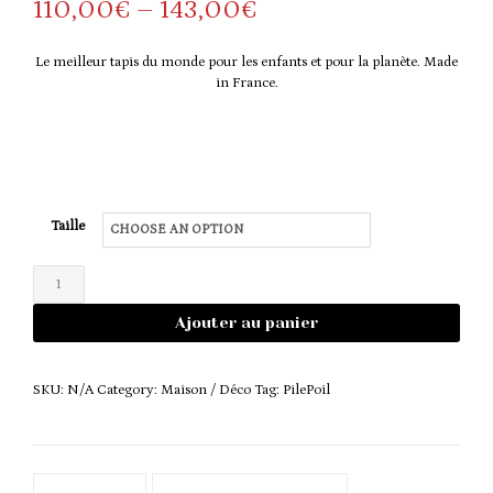
Price
110,00
€
–
143,00
€
range:
Le meilleur tapis du monde pour les enfants et pour la planète. Made
110,00€
in France.
through
143,00€
Taille
Tapis
étoile
Ajouter au panier
Rose
quantity
SKU:
N/A
Category:
Maison / Déco
Tag:
PilePoil