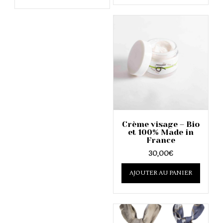
multiple
multipl
variants.
variants
The
The
options
options
may
may
be
be
chosen
chosen
on
on
the
the
product
product
page
page
Crème visage – Bio
et 100% Made in
France
30,00
€
AJOUTER AU PANIER