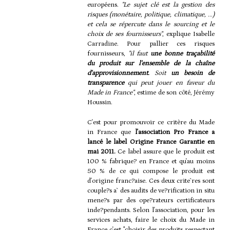
européens.
"Le sujet clé est la gestion des
risques (monétaire, politique, climatique, ...)
et cela se répercute dans le sourcing et le
choix de ses fournisseurs"
, explique Isabelle
Carradine. Pour pallier ces risques
fournisseurs,
"il faut
une bonne traçabilité
du produit sur l'ensemble de la chaîne
d'approvisionnement.
Soit
un besoin de
transparence
qui peut jouer en faveur du
Made in France"
, estime de son côté, Jérémy
Houssin.
C'est pour promouvoir ce critère du Made
in France que
l'association Pro France a
lancé le label Origine France Garantie en
mai 2011.
Ce label assure que le produit est
100 % fabrique? en France et qu'au moins
50 % de ce qui compose le produit est
d'origine franc?aise. Ces deux crite`res sont
couple?s a` des audits de ve?rification in situ
mene?s par des ope?rateurs certificateurs
inde?pendants. Selon l'association, pour les
services achats, faire le choix du Made in
France c'est "choisir des produits respectant