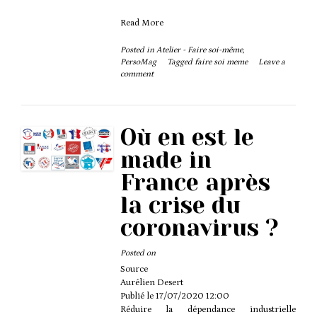
Read More
Posted in
Atelier - Faire soi-même
,
PersoMag
Tagged
faire soi meme
Leave a
comment
Où en est le
made in
France après
la crise du
coronavirus ?
Posted on
Source
Aurélien Desert
Publié le
17/07/2020 12:00
Réduire la dépendance industrielle