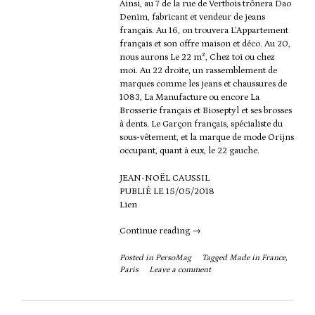
Ainsi, au 7 de la rue de Vertbois trônera Dao
Denim, fabricant et vendeur de jeans
français. Au 16, on trouvera L’Appartement
français et son offre maison et déco. Au 20,
nous aurons Le 22 m², Chez toi ou chez
moi. Au 22 droite, un rassemblement de
marques comme les jeans et chaussures de
1083, La Manufacture ou encore La
Brosserie français et Bioseptyl et ses brosses
à dents. Le Garçon français, spécialiste du
sous-vêtement, et la marque de mode Orijns
occupant, quant à eux, le 22 gauche.
JEAN-NOËL CAUSSIL
PUBLIÉ LE 15/05/2018
Lien
“Une
Continue reading
→
rue
du
Posted in
PersoMag
Tagged
Made in France
,
Paris
Leave a comment
«
Made
in
France