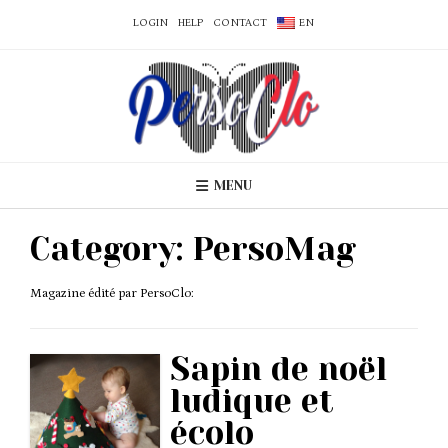
LOGIN
HELP
CONTACT
EN
MENU
Category:
PersoMag
Magazine édité par PersoClo:
Sapin de noël
ludique et
écolo