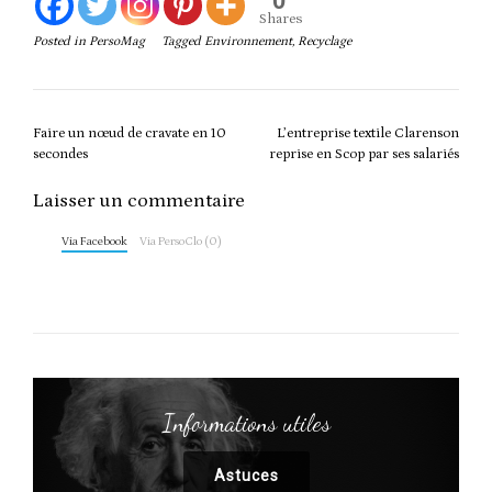
0
Shares
Posted in
PersoMag
Tagged
Environnement
,
Recyclage
Post
Faire un nœud de cravate en 10
L’entreprise textile Clarenson
navigation
secondes
reprise en Scop par ses salariés
Laisser un commentaire
Via Facebook
Via PersoClo (0)
Informations utiles
Astuces