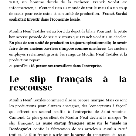
2010, un homme décide de la racheter. Franck Sordat est
informaticien, il n’entend rien au monde du textile mais il a un coup
de cœur pour cette usine et son unité de production.
Franck Sordat
souhaitait investir dans l’économie locale.
Moulin Neuf Textiles est au bord du dépôt de bilan. Pourtant la petite
bonneterie possède de sérieux atouts que Franck Sordat a su déceler.
En plus de son unité de production toujours opérationnelle, le savoir
faire de ses anciens ouvriers s’impose comme une force.
Les anciens
employés reviennent grossir les rangs de Moulin Neuf Textiles et la
production repart.
Aujourd’hui
15 personnes travaillent dans l’entreprise.
Le slip français à la
rescousse​
Moulin Neuf Textiles commercialise sa propre marque. Mais ce sont
les productions pour d’autres enseignes, des “conceptions à façon”
qui offrent un second souffle à l’entreprise de Saint-Antoine-
Cumond. Le plus gros client de Moulin Neuf devient la marque “
le
slip français
“.
La jeune startup française mise sur le “made in
Dordogne”
et confie la fabrication de ses articles à Moulin Neuf
textiles. Le Slip français surfe sur la vague du renouveau du sous-