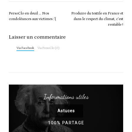
Post
PersoClo en deuil … Nos
Produire du textile en France et
navigation
condoléances aux victimes :'(
dans le respect du climat, c’est
rentable !
Laisser un commentaire
Via Facebook
Via PersoClo (0)
Informations utiles
Astuces
100% PARTAGE