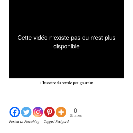
L’histoire du textile périgourdin
0
Shares
Posted in
PersoMag
Tagged
Perigord