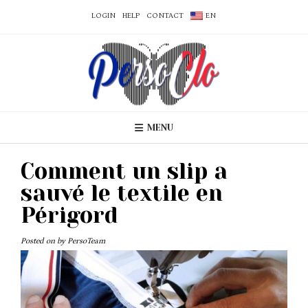
LOGIN
HELP
CONTACT
EN
MENU
Comment un slip a
sauvé le textile en
Périgord
Posted on
by
PersoTeam