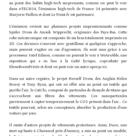
au point des habits high-tech surprenants, comme on peut le voir
dans
#TECH24
, l’émission high-tech de
France 24
présentée avec
Marjorie Paillon
et dont Le
Point.fr
est partenaire.
L’émission revient sur plusieurs projets impressionnants comme
Spider Dress de Anouk Wipprecht, originaire des
Pays-Bas
. Cette
robe mécatronique est composée de six bras totalement imprimés en
3D. Ces derniers s’ouvrent avec gentillesse si quelqu’un s’approche,
mais peuvent s’agiter en cas d’agression. Ils sont mus grâce à un
processeur
Intel
Edison
, comme on pouvait le voir à WeAreAble, une
exposition qui a eu lieu à la Gaîté lyrique, coproduite par
ShowRoomPrivée
et dont on peut voir un autre aperçu ici.
Dans un autre registre, le projet Herself Dress, des Anglais Helen
Storey et Tony Ryan, qui ont en effet mis au point un textile qui
purifie l’air, le CatClo, composé de particules de dioxyde de titane qui
s’accrochent aux fibres des vêtements. Ces nanoparticules
parviennent à capter temporairement le CO2 présent dans l’air… Ce
textile pourrait, selon ses concepteurs, absorber la production d’une
voiture par jour.
Il existe d’autres projets de vêtements protecteurs. Ainsi, Duoo, une
start-up basée à Chavanod près d’Annecy, a mis au point un modèle,