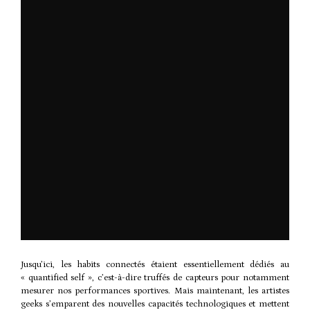
Jusqu’ici, les habits connectés étaient essentiellement dédiés au
« quantified self », c’est-à-dire truffés de capteurs pour notamment
mesurer nos performances sportives. Mais maintenant, les artistes
geeks s’emparent des nouvelles capacités technologiques et mettent