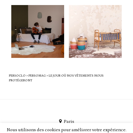
PERSOCLO
>
PERSOMAG
>
LE JOUR OÙ NOS VÊTEMENTS NOUS
PROTÉGERONT
Paris
Nous utilisons des cookies pour améliorer votre expérience.
PersoClo par
PEEGMO