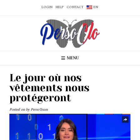
LOGIN
HELP
CONTACT
EN
MENU
Le jour où nos
vêtements nous
protégeront
Posted on
by
PersoTeam