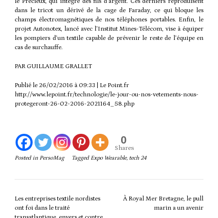
le Précieux, qui intègre des fils d’argent. Ces derniers reproduisent
dans le tricot un dérivé de la cage de Faraday, ce qui bloque les
champs électromagnétiques de nos téléphones portables. Enfin, le
projet Autonotex, lancé avec l’Institut Mines-Télécom, vise à équiper
les pompiers d’un textile capable de prévenir le reste de l’équipe en
cas de surchauffe.
PAR
GUILLAUME GRALLET
Publié le
26/02/2016 à 09:33
| Le Point.fr
http://www.lepoint.fr/technologie/le-jour-ou-nos-vetements-nous-
protegeront-26-02-2016-2021164_58.php
0
Shares
Posted in
PersoMag
Tagged
Expo Wearable
,
tech 24
Post
Les entreprises textile nordistes
À Royal Mer Bretagne, le pull
navigation
ont foi dans le traité
marin a un avenir
transatlantique, envers et contre