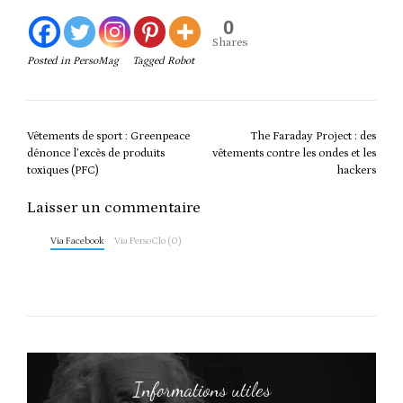
0
Shares
Posted in
PersoMag
Tagged
Robot
Post
Vêtements de sport : Greenpeace
The Faraday Project : des
navigation
dénonce l’excès de produits
vêtements contre les ondes et les
toxiques (PFC)
hackers
Laisser un commentaire
Via Facebook
Via PersoClo (0)
Informations utiles