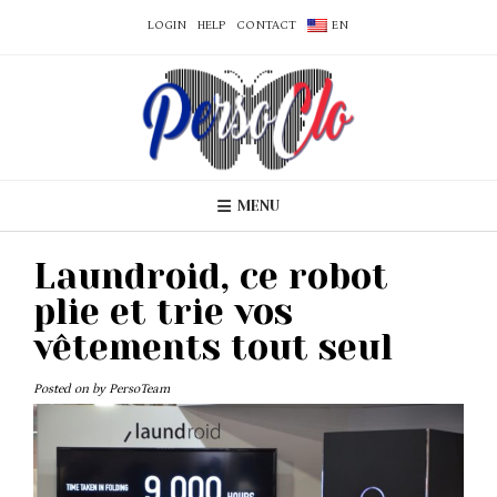
LOGIN
HELP
CONTACT
EN
MENU
Laundroid, ce robot
plie et trie vos
vêtements tout seul
Posted on
by
PersoTeam