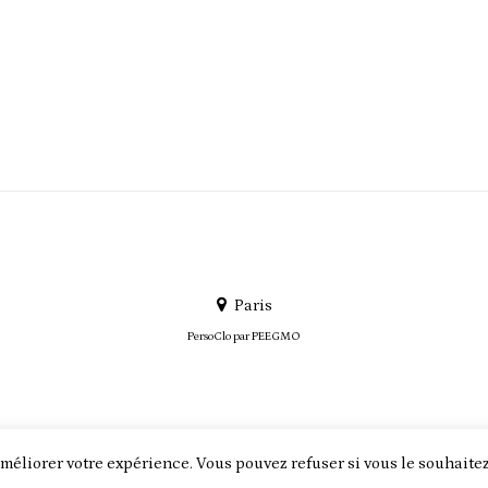
Paris
PersoClo par
PEEGMO
méliorer votre expérience. Vous pouvez refuser si vous le souhaitez
ABOUT US
TERMS & CONDITIONS
CONTACT