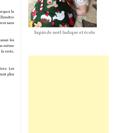
urquoi la
llimètre
ures sans
Sapin de noël ludique et écolo
Pan
aussi les
sans même
la verte,
ivre. Les
tant plus