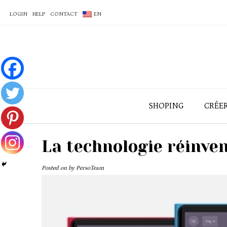
LOGIN
HELP
CONTACT
EN
SHOPING
CRÉE
La technologie réinven
Posted on
by
PersoTeam