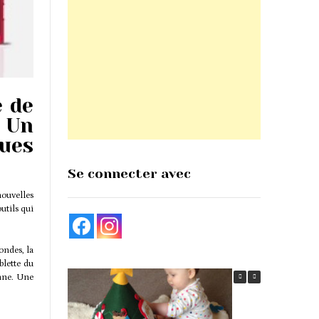
e de
 Un
ues
Se connecter avec
nouvelles
utils qui
ondes, la
blette du
enne. Une