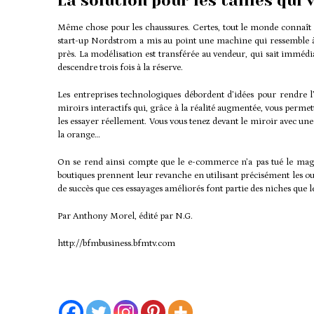
La solution pour les tailles qui
Même chose pour les chaussures. Certes, tout le monde connaît p
start-up Nordstrom a mis au point une machine qui ressemble à
près. La modélisation est transférée au vendeur, qui sait immédia
descendre trois fois à la réserve.
Les entreprises technologiques débordent d’idées pour rendre l
miroirs interactifs qui, grâce à la réalité augmentée, vous perm
les essayer réellement. Vous vous tenez devant le miroir avec une 
la orange…
On se rend ainsi compte que le e-commerce n’a pas tué le magas
boutiques prennent leur revanche en utilisant précisément les outi
de succès que ces essayages améliorés font partie des niches que l
Par Anthony Morel, édité par N.G.
http://bfmbusiness.bfmtv.com