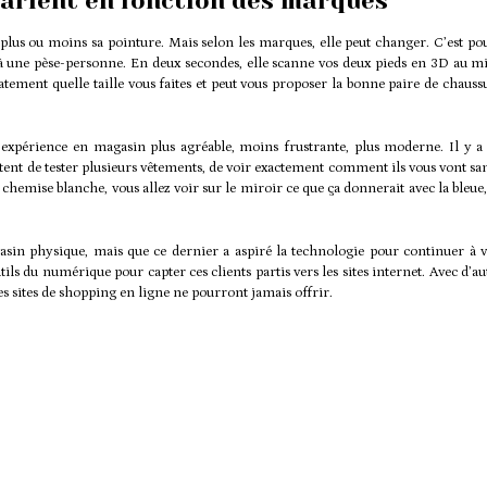
 varient en fonction des marques
lus ou moins sa pointure. Mais selon les marques, elle peut changer. C’est po
 une pèse-personne. En deux secondes, elle scanne vos deux pieds en 3D au mi
tement quelle taille vous faites et peut vous proposer la bonne paire de chauss
’expérience en magasin plus agréable, moins frustrante, plus moderne. Il y a 
ettent de tester plusieurs vêtements, de voir exactement comment ils vous vont 
chemise blanche, vous allez voir sur le miroir ce que ça donnerait avec la bleue, 
in physique, mais que ce dernier a aspiré la technologie pour continuer à v
ls du numérique pour capter ces clients partis vers les sites internet. Avec d’au
es sites de shopping en ligne ne pourront jamais offrir.