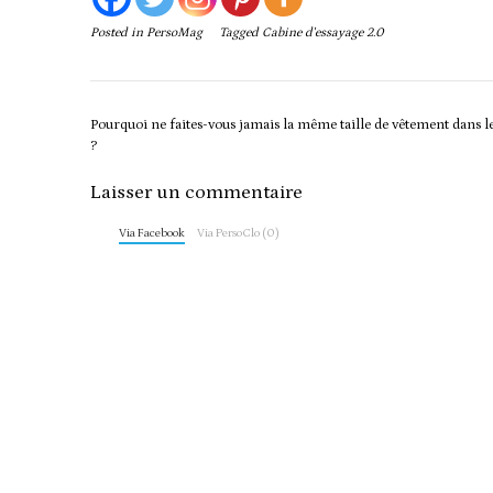
Posted in
PersoMag
Tagged
Cabine d'essayage 2.0
Post
Pourquoi ne faites-vous jamais la même taille de vêtement dans 
navigation
?
Laisser un commentaire
Via Facebook
Via PersoClo (0)