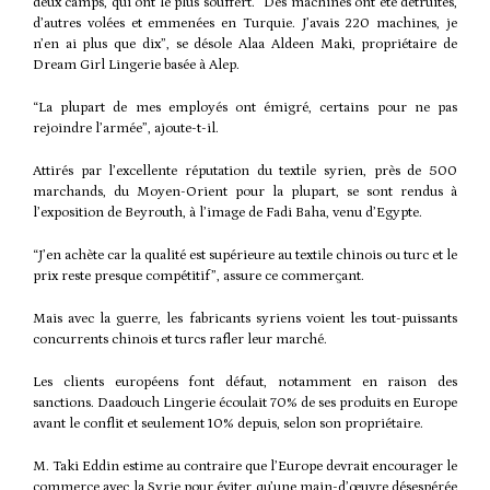
deux camps, qui ont le plus souffert. “Des machines ont été détruites,
d’autres volées et emmenées en Turquie. J’avais 220 machines, je
n’en ai plus que dix”, se désole Alaa Aldeen Maki, propriétaire de
Dream Girl Lingerie basée à Alep.
“La plupart de mes employés ont émigré, certains pour ne pas
rejoindre l’armée”, ajoute-t-il.
Attirés par l’excellente réputation du textile syrien, près de 500
marchands, du Moyen-Orient pour la plupart, se sont rendus à
l’exposition de Beyrouth, à l’image de Fadi Baha, venu d’Egypte.
“J’en achète car la qualité est supérieure au textile chinois ou turc et le
prix reste presque compétitif”, assure ce commerçant.
Mais avec la guerre, les fabricants syriens voient les tout-puissants
concurrents chinois et turcs rafler leur marché.
Les clients européens font défaut, notamment en raison des
sanctions. Daadouch Lingerie écoulait 70% de ses produits en Europe
avant le conflit et seulement 10% depuis, selon son propriétaire.
M. Taki Eddin estime au contraire que l’Europe devrait encourager le
commerce avec la Syrie pour éviter qu’une main-d’œuvre désespérée