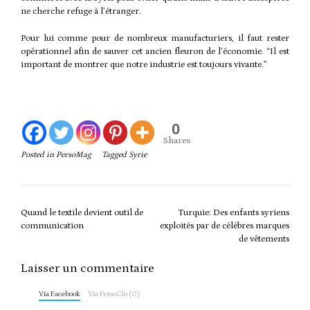
ne cherche refuge à l’étranger.
Pour lui comme pour de nombreux manufacturiers, il faut rester
opérationnel afin de sauver cet ancien fleuron de l’économie. “Il est
important de montrer que notre industrie est toujours vivante.”
0
Shares
Posted in
PersoMag
Tagged
Syrie
Post
Quand le textile devient outil de
Turquie: Des enfants syriens
navigation
communication
exploités par de célèbres marques
de vêtements
Laisser un commentaire
Via Facebook
Via PersoClo (0)