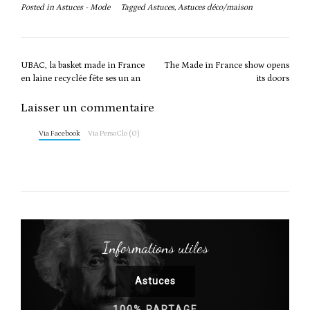
Posted in
Astuces - Mode
Tagged
Astuces
,
Astuces déco/maison
Post
UBAC, la basket made in France
The Made in France show opens
navigation
en laine recyclée fête ses un an
its doors
Laisser un commentaire
Via Facebook
Via PersoClo (0)
Informations utiles
Astuces
100% PARTAGE