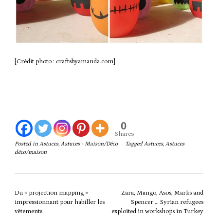
[Crédit photo : craftsbyamanda.com]
asde123
0
Shares
Posted in
Astuces
,
Astuces - Maison/Déco
Tagged
Astuces
,
Astuces
déco/maison
Post
Du « projection mapping »
Zara, Mango, Asos, Marks and
navigation
impressionnant pour habiller les
Spencer … Syrian refugees
vêtements
exploited in workshops in Turkey