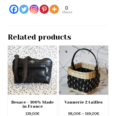
0
Shares
Related products
Besace – 100% Made
Vannerie 2 tailles
in France
Price
139,00
€
98,00
€
–
169,00
€