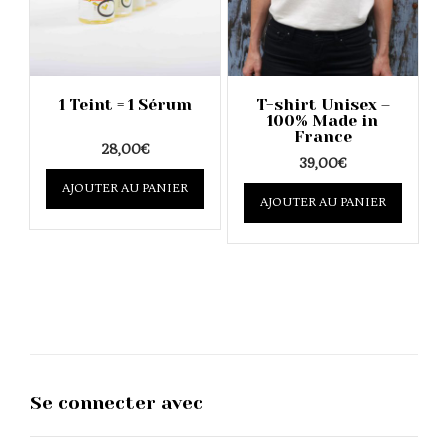
the
the
product
product
page
page
1 Teint = 1 Sérum
T-shirt Unisex –
100% Made in
France
28,00
€
39,00
€
This
This
AJOUTER AU PANIER
product
AJOUTER AU PANIER
product
has
has
multiple
multipl
variants.
variants
The
The
options
options
may
may
be
be
chosen
chosen
on
on
the
the
product
Se connecter avec
product
page
page