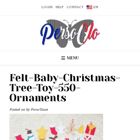
LOGIN
HELP
CONTACT
EN
MENU
Felt-Baby-Christmas-
Tree-Toy-550-
Ornaments
Posted on
by
PersoTeam