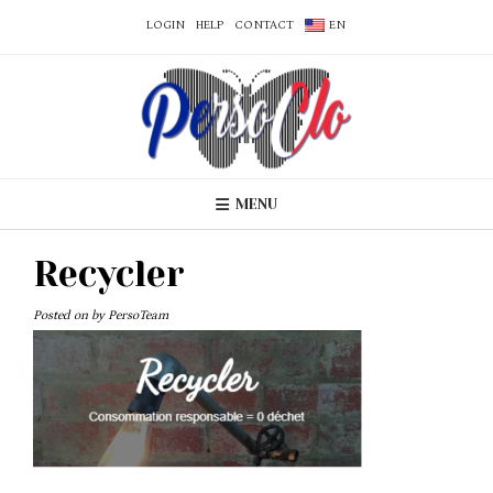
LOGIN
HELP
CONTACT
EN
MENU
Recycler
Posted on
by
PersoTeam