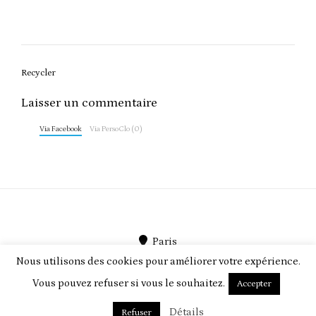
Post
Recycler
navigation
Laisser un commentaire
Via Facebook
Via PersoClo (0)
Paris
Nous utilisons des cookies pour améliorer votre expérience.
PersoClo par
PEEGMO
Vous pouvez refuser si vous le souhaitez.
Accepter
Détails
Refuser