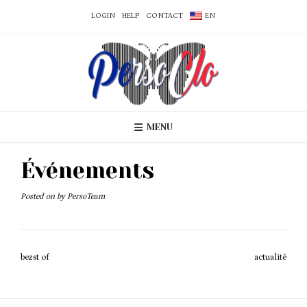
LOGIN
HELP
CONTACT
EN
MENU
Événements
Posted on
by
PersoTeam
Post
bezst of
actualité
navigation