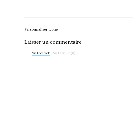
Post
Personnaliser icone
navigation
Laisser un commentaire
Via Facebook
Via PersoClo (0)