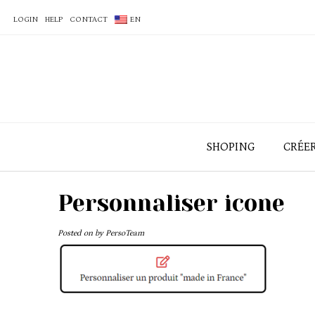
LOGIN
HELP
CONTACT
EN
SHOPING
CRÉE
Personnaliser icone
Posted on
by
PersoTeam