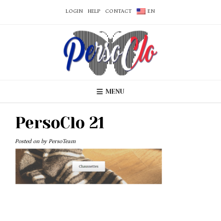
LOGIN
HELP
CONTACT
EN
MENU
PersoClo 21
Posted on
by
PersoTeam