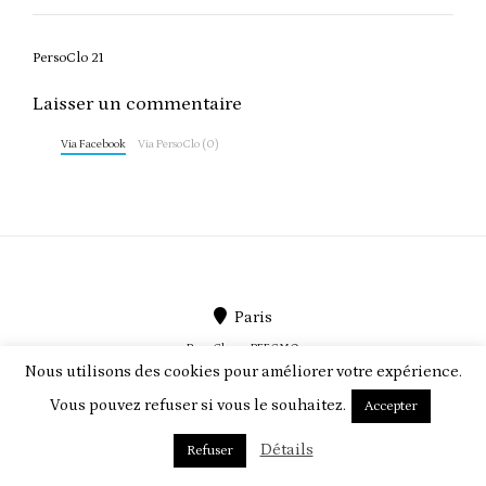
Post
PersoClo 21
navigation
Laisser un commentaire
Via Facebook
Via PersoClo (0)
Paris
PersoClo par
PEEGMO
Nous utilisons des cookies pour améliorer votre expérience.
Vous pouvez refuser si vous le souhaitez.
Accepter
ABOUT US
TERMS & CONDITIONS
CONTACT
Détails
Refuser