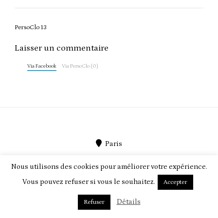
Post
PersoClo 13
navigation
Laisser un commentaire
Via Facebook
Via PersoClo (0)
Paris
PersoClo par
PEEGMO
Nous utilisons des cookies pour améliorer votre expérience.
Vous pouvez refuser si vous le souhaitez.
Accepter
ABOUT US
TERMS & CONDITIONS
CONTACT
Détails
Refuser