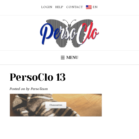
LOGIN
HELP
CONTACT
EN
MENU
PersoClo 13
Posted on
by
PersoTeam