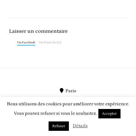
Laisser un commentaire
Via Facebook
Via PersoClo (0)
Paris
PersoClo par
PEEGMO
Nous utilisons des cookies pour améliorer votre expérience.
Vous pouvez refuser si vous le souhaitez.
Accepter
ABOUT US
TERMS & CONDITIONS
CONTACT
Détails
Refuser