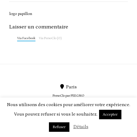
Post
logo papillon
navigation
Laisser un commentaire
Via Facebook
Via PersoClo (0)
Paris
PersoClo par
PEEGMO
Nous utilisons des cookies pour améliorer votre expérience.
Vous pouvez refuser si vous le souhaitez.
Accepter
ABOUT US
TERMS & CONDITIONS
CONTACT
Détails
Refuser