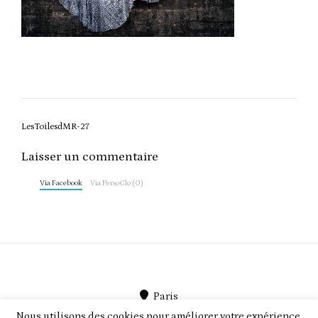
Post
LesToilesdMR-27
navigation
Laisser un commentaire
Via Facebook
Via PersoClo (0)
Paris
Nous utilisons des cookies pour améliorer votre expérience.
PersoClo par
PEEGMO