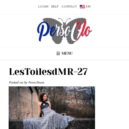
LOGIN
HELP
CONTACT
EN
MENU
LesToilesdMR-27
Posted on
by
PersoTeam