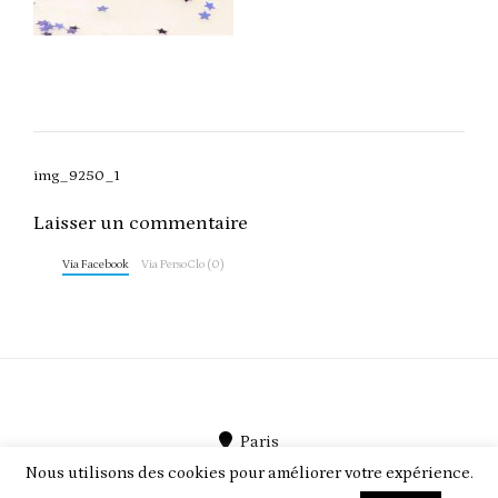
Post
img_9250_1
navigation
Laisser un commentaire
Via Facebook
Via PersoClo (0)
Paris
Nous utilisons des cookies pour améliorer votre expérience.
PersoClo par
PEEGMO