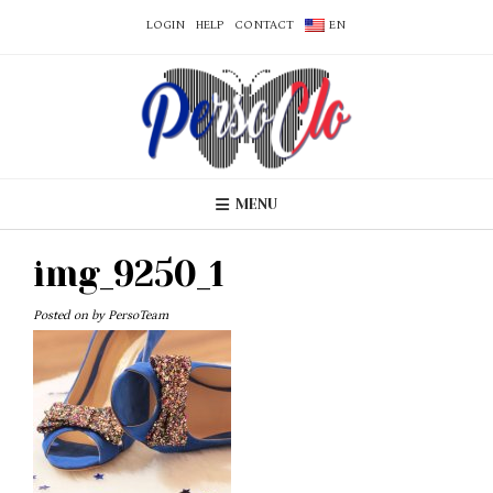
LOGIN
HELP
CONTACT
EN
MENU
img_9250_1
Posted on
by
PersoTeam