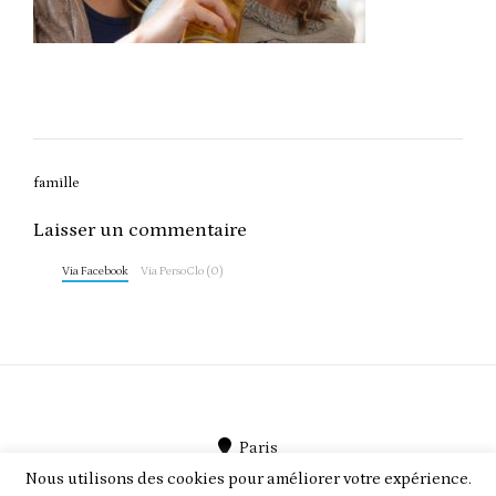
Post
famille
navigation
Laisser un commentaire
Via Facebook
Via PersoClo (0)
Paris
Nous utilisons des cookies pour améliorer votre expérience.
PersoClo par
PEEGMO