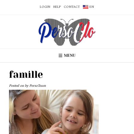
LOGIN
HELP
CONTACT
EN
MENU
famille
Posted on
by
PersoTeam