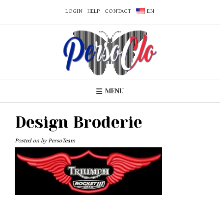
LOGIN
HELP
CONTACT
EN
MENU
Design Broderie
Posted on
by
PersoTeam