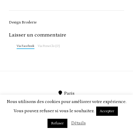
Post
Design Broderie
navigation
Laisser un commentaire
Via Facebook
Via PersoClo (0)
Paris
Nous utilisons des cookies pour améliorer votre expérience.
PersoClo par
PEEGMO
Vous pouvez refuser si vous le souhaitez.
Accepter
Détails
Refuser
ABOUT US
TERMS & CONDITIONS
CONTACT