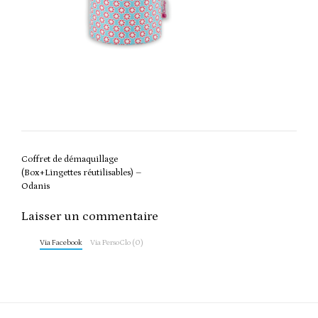
Post
Coffret de démaquillage
navigation
(Box+Lingettes réutilisables) –
Odanis
Laisser un commentaire
Via Facebook
Via PersoClo (0)