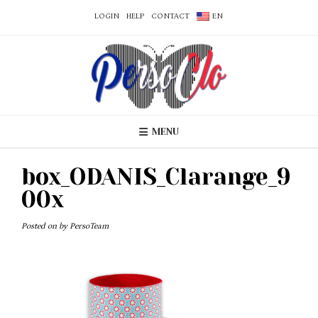
LOGIN
HELP
CONTACT
EN
MENU
box_ODANIS_Clarange_9
00x
Posted on
by
PersoTeam