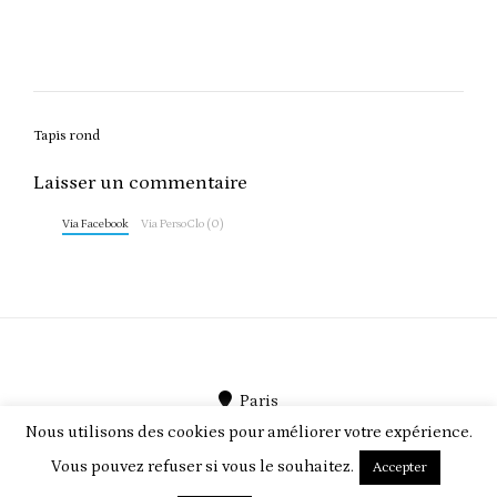
Post
Tapis rond
navigation
Laisser un commentaire
Via Facebook
Via PersoClo (0)
Paris
Nous utilisons des cookies pour améliorer votre expérience.
PersoClo par
PEEGMO
Vous pouvez refuser si vous le souhaitez.
Accepter