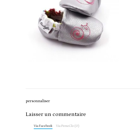
Post
personnaliser
navigation
Laisser un commentaire
Via Facebook
Via PersoClo (0)